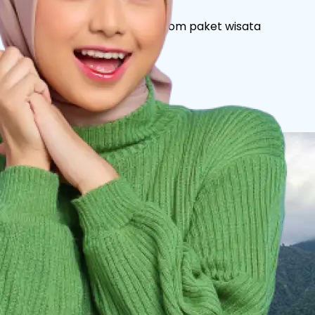
Untuk detail itinerary & kustom paket wisata
hubungi kami :
+62 811 2527 997