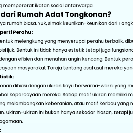
g mempererat ikatan sosial antarwarga.
 dari Rumah Adat Tongkonan?
 rumah biasa. Yuk, simak keunikan-keunikan dari Tongko
erti Perahu :
ntuk melengkung yang menyerupai perahu terbalik, dib
isi ijuk. Bentuk ini tidak hanya estetik tetapi juga fungsi
 dengan efisien dan menahan angin kencang. Bentuk perah
yaan masyarakat Toraja tentang asal usul mereka yang b
istik:
onan dihiasi dengan ukiran kayu berwarna-warni yang m
mbol kepercayaan mereka. Setiap motif ukiran memiliki ma
yang melambangkan keberanian, atau motif kerbau yan
. Ukiran-ukiran ini bukan hanya sekadar hiasan, tetapi j
keagamaan.
: