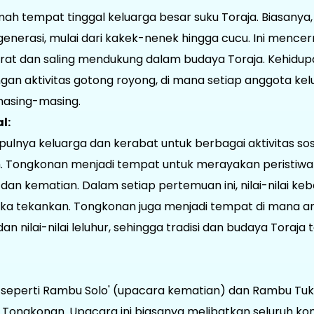
h tempat tinggal keluarga besar suku Toraja. Biasanya
generasi, mulai dari kakek-nenek hingga cucu. Ini menc
rat dan saling mendukung dalam budaya Toraja. Kehidupa
n aktivitas gotong royong, di mana setiap anggota kel
masing-masing.
l:
pulnya keluarga dan kerabat untuk berbagai aktivitas sos
 Tongkonan menjadi tempat untuk merayakan peristiwa 
, dan kematian. Dalam setiap pertemuan ini, nilai-nilai 
reka tekankan. Tongkonan juga menjadi tempat di mana a
an nilai-nilai leluhur, sehingga tradisi dan budaya Toraja 
 seperti Rambu Solo' (upacara kematian) dan Rambu Tuk
i Tongkonan. Upacara ini biasanya melibatkan seluruh ko