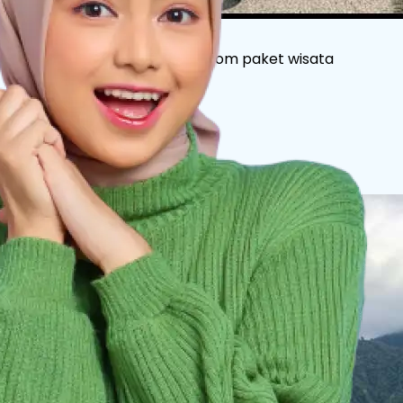
Untuk detail itinerary & kustom paket wisata
hubungi kami :
+62 811 2527 997