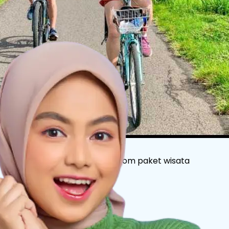
Untuk detail itinerary & kustom paket wisata
hubungi kami :
+62 811 2527 997