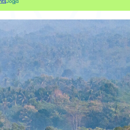
hts
Jogja