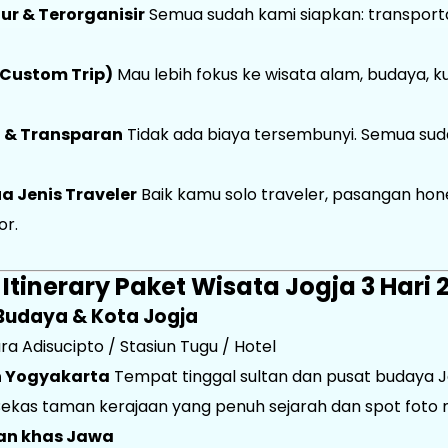
tur & Terorganisir
Semua sudah kami siapkan: transporta
(Custom Trip)
Mau lebih fokus ke wisata alam, budaya, ku
 & Transparan
Tidak ada biaya tersembunyi. Semua su
 Jenis Traveler
Baik kamu solo traveler, pasangan hon
or.
 Itinerary Paket Wisata Jogja 3 Hari
a Budaya & Kota Jogja
a Adisucipto / Stasiun Tugu / Hotel
n Yogyakarta
Tempat tinggal sultan dan pusat budaya 
ekas taman kerajaan yang penuh sejarah dan spot foto 
an khas Jawa