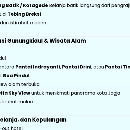
 Batik / Kotagede
Belanja batik langsung dari pengrajin
t di
Tebing Breksi
dan istirahat malam
orasi Gunungkidul & Wisata Alam
dul
 antara
Pantai Indrayanti
,
Pantai Drini
, atau
Pantai T
di
Goa Pindul
iew alam terbuka
Ha Sky View
untuk menikmati panorama kota Jogja
istirahat malam
 Belanja, dan Kepulangan
-out hotel