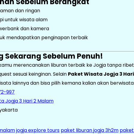
ahan Sebelum Berangkat
yaman dan ringan
pi untuk wisata alam
werbank dan kamera
ntuk mendapatkan penginapan terbaik
ng Sekarang Sebelum Penuh!
mu merencanakan liburan terbaik ke Jogja tanpa ribet. 
quest sesuai keinginan. Selain
Paket Wisata Jogja 3 Har
ata lainnya dan bisa pilih kemana kalian akan berwisata
72-997
a Jogja 3 Hari 2 Malam
gyakarta
2 malam
jogja explore tours
paket liburan jogja 3h2m
paket 