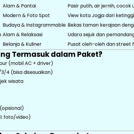
Alam & Pantai
Pasir putih, air jernih, cocok
Modern & Foto Spot
View kota Jogja dari ketingg
Budaya & Instagrammable
Bekas taman kerajaan deng
n
Alam & Relaksasi
Udara sejuk dan pemanda
Belanja & Kuliner
Pusat oleh-oleh dan street 
yang Termasuk dalam Paket?
our (mobil AC + driver)
3/4 (bisa disesuaikan)
jek wisata
(opsional)
: foto/video)