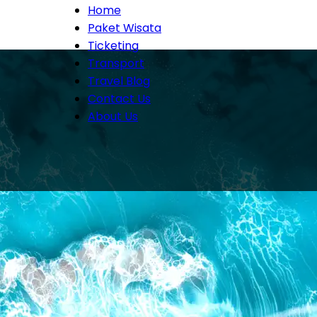
Home
Paket Wisata
Ticketing
Transport
Travel Blog
Contact Us
About Us