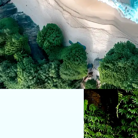
Home
/
Transportasi
Paket 1
Arena WisataArena Wi