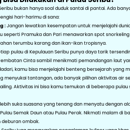
eribu bukan hanya soal duduk santai di pantai. Ada banya
ngisi hari-harimu di sana:
g :
Jangan lewatkan kesempatan untuk menjelajahi duni
au seperti Pramuka dan Pari menawarkan spot snorkeling
ahan terumbu karang dan ikan-ikan tropisnya.
tiap pulau di Kepulauan Seribu punya daya tarik tersendiri
Jembatan Cinta sambil menikmati pemandangan laut ya
dadari, kamu bisa menjelajahi benteng bersejarah yang ma
g menyukai tantangan, ada banyak pilihan aktivitas air s
sailing. Aktivitas ini bisa kamu temukan di beberapa pulau
lebih suka suasana yang tenang dan menyatu dengan a
i Pulau Semak Daun atau Pulau Perak. Nikmati malam di b
 deburan ombak.