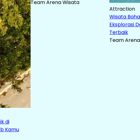
Team Arena Wisata
Attraction
Wisata Bahar
Eksplorasi D
Terbaik
Team Arena
k di
jib Kamu